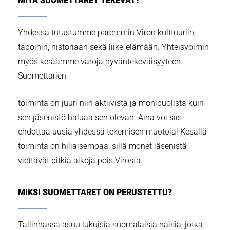
MITÄ SUOMETTARET TEKEVÄT?
Yhdessä tutustumme paremmin Viron kulttuuriin,
tapoihin, historiaan sekä liike-elämään. Yhteisvoimin
myös keräämme varoja hyväntekeväisyyteen.
Suomettarien
toiminta on juuri niin aktiivista ja monipuolista kuin
sen jäsenistö haluaa sen olevan. Aina voi siis
ehdottaa uusia yhdessä tekemisen muotoja! Kesällä
toiminta on hiljaisempaa, sillä monet jäsenistä
viettävät pitkiä aikoja pois Virosta.
MIKSI SUOMETTARET ON PERUSTETTU?
Tallinnassa asuu lukuisia suomalaisia naisia, jotka