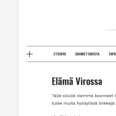
Skip
to
content
ETUSIVU
SUOMETTARISTA
TAPA
Elämä Virossa
Tälle sivulle olemme koonneet lin
tulee muita hyödyllisiä linkkejä