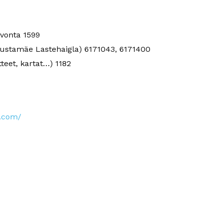
vonta 1599
Mustamäe Lastehaigla) 6171043, 6171400
teet, kartat…) 1182
t.com/