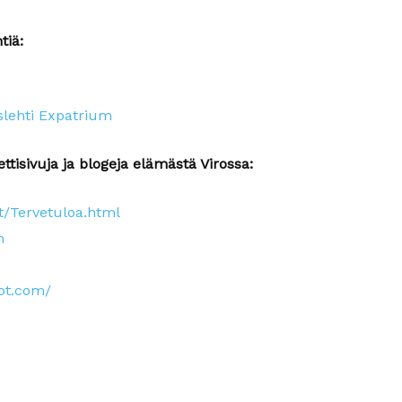
tiä:
lehti Expatrium
tisivuja ja blogeja elämästä Virossa:
t/Tervetuloa.html
m
pot.com/