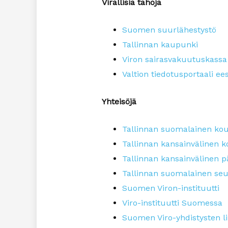
Virallisia tahoja
Suomen suurlähestystö
Tallinnan kaupunki
Viron sairasvakuutuskassa
Valtion tiedotusportaali ees
Yhteisöjä
Tallinnan suomalainen ko
Tallinnan kansainvälinen k
Tallinnan kansainvälinen p
Tallinnan suomalainen se
Suomen Viron-instituutti
Viro-instituutti Suomessa
Suomen Viro-yhdistysten lii