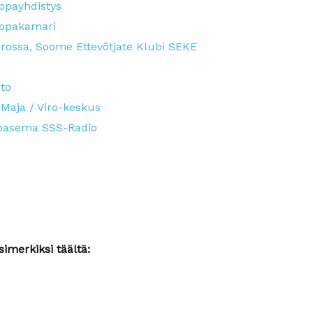
ppayhdistys
uppakamari
Virossa, Soome Ettevõtjate Klubi SEKE
sto
 Maja / Viro-keskus
ioasema SSS-Radio
simerkiksi täältä: