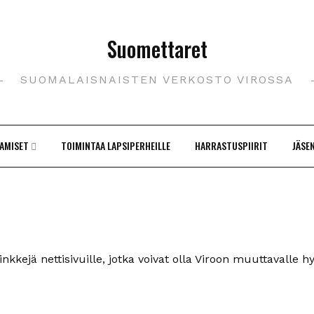
Suomettaret
SUOMALAISNAISTEN VERKOSTO VIROSSA
AMISET
TOIMINTAA LAPSIPERHEILLE
HARRASTUSPIIRIT
JÄSE
kkejä nettisivuille, jotka voivat olla Viroon muuttavalle h
!