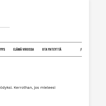
NYYS
ELÄMÄ VIROSSA
OTA YHTEYTTÄ
yödyksi. Kerrothan, jos mieleesi