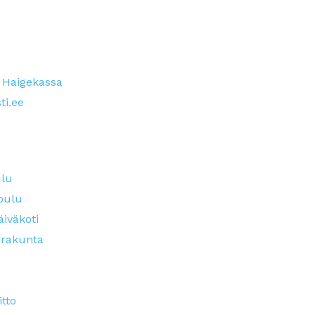
 Haigekassa
ti.ee
ulu
oulu
äiväkoti
urakunta
tto