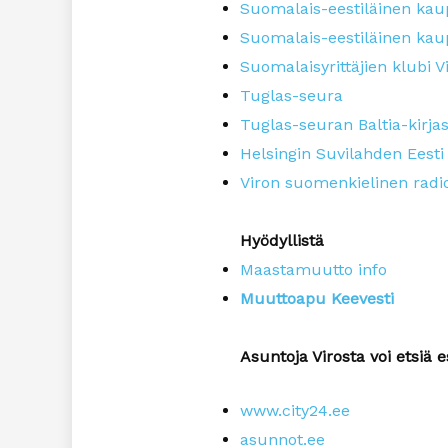
Suomalais-eestiläinen kau
Suomalais-eestiläinen ka
Suomalaisyrittäjien klubi 
Tuglas-seura
Tuglas-seuran Baltia-kirja
Helsingin Suvilahden Eesti
Viron suomenkielinen rad
Hyödyllistä
Maastamuutto info
Muuttoapu Keevesti
Asuntoja Virosta voi etsiä e
www.city24.ee
asunnot.ee