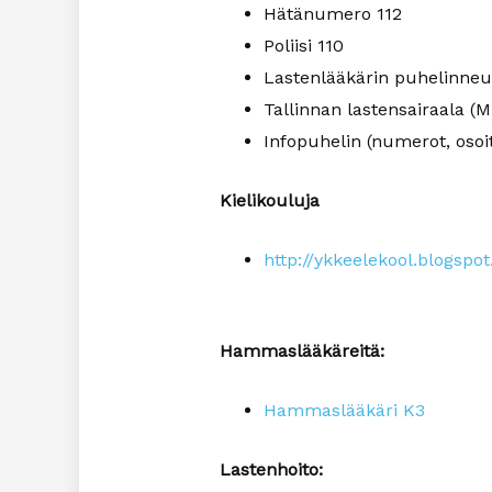
Hätänumero 112
Poliisi 110
Lastenlääkärin puhelinneu
Tallinnan lastensairaala (
Infopuhelin (numerot, osoit
Kielikouluja
http://ykkeelekool.blogspo
Hammaslääkäreitä:
Hammaslääkäri K3
Lastenhoito: