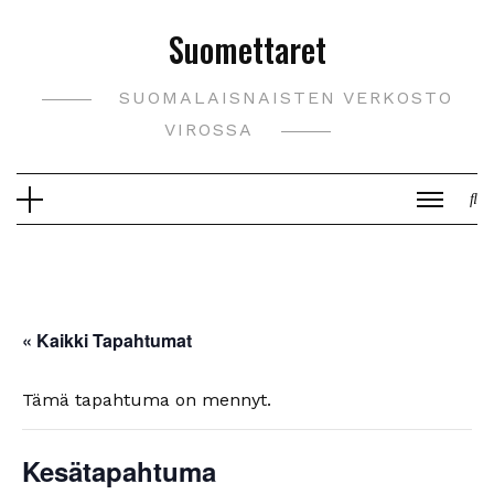
Skip
Suomettaret
to
content
SUOMALAISNAISTEN VERKOSTO
VIROSSA
« Kaikki Tapahtumat
Tämä tapahtuma on mennyt.
Kesätapahtuma