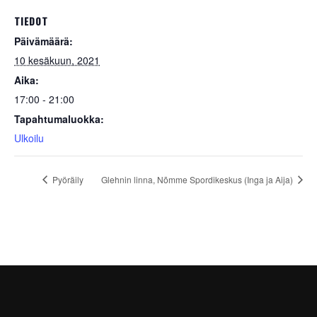
TIEDOT
Päivämäärä:
10 kesäkuun, 2021
Aika:
17:00 - 21:00
Tapahtumaluokka:
Ulkoilu
Pyöräily
Glehnin linna, Nõmme Spordikeskus (Inga ja Aija)